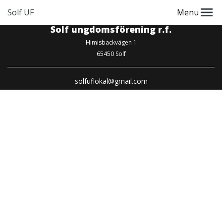
Solf UF
Menu
Solf ungdomsförening r.f.
Himisbackvägen 1
65450 Solf
solfuflokal@gmail.com