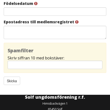
Födelsedatum
Epostadress till medlemsregistret
Spamfilter
Skriv siffran 10 med bokstäver:
Solf ungdomsförening r.f.
Himisbackvägen 1
65450 Solf