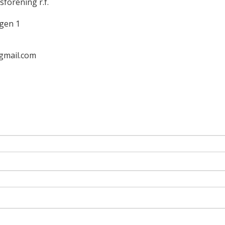
förening r.f.
gen 1
gmail.com