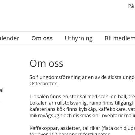
På
alender
Om oss
Uthyrning
Bli medle
Om oss
Solf ungdomsförening är en av de äldsta ung
Österbotten.
al
I lokalen finns en stor sal med scen, en hall, tr
Lokalen är rullstolsvänlig, ramp finns tillgängl
r
kafeterians kök finns kylskåp, kaffekokare, va
mikrovågsugn och diskmaskin. Inventarierna i
Kaffekoppar, assietter, tallrikar (flata och djup
för över 100 personers festligheter.