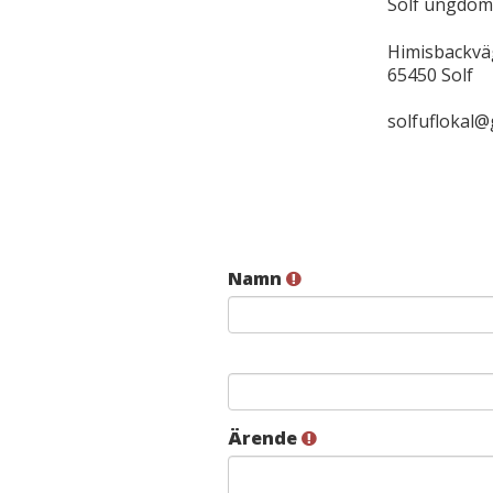
Solf ungdoms
Himisbackvä
65450 Solf
solfuflokal@
Namn
Ärende