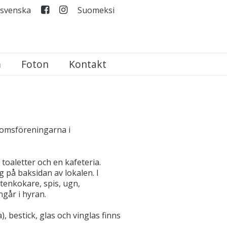
 svenska
Suomeksi
m
Foton
Kontakt
domsföreningarna i
e toaletter och en kafeteria.
ig på baksidan av lokalen. I
ttenkokare, spis, ugn,
ngår i hyran.
a), bestick, glas och vinglas finns