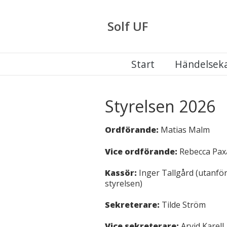
Solf UF
Start
Händelsek
Styrelsen 2026
Ordförande:
Matias Malm
Vice ordförande:
Rebecca Pax
Kassör:
Inger Tallgård (utanfö
styrelsen)
Sekreterare:
Tilde Ström
Vice sekreterare:
Arvid Karell