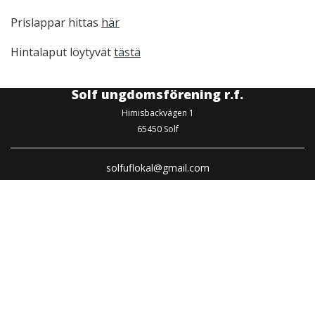
Prislappar hittas
här
Hintalaput löytyvät
tästä
Solf ungdomsförening r.f.
Himisbackvägen 1
65450 Solf
solfuflokal@gmail.com