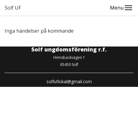
Solf UF
Menu
Inga händelser på kommande
Solf ungdomsförening r.f.
Himisbackvägen 1
65450 Solf
solfuflokal@gmail.com